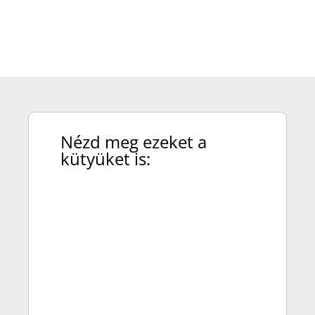
Nézd meg ezeket a
kütyüket is:
A Xiaomi UltraThin Magnetic