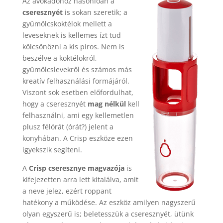
Az avokádóhoz hasonlóan a
cseresznyét
is sokan szeretik; a
gyümölcskoktélok mellett a
leveseknek is kellemes ízt tud
kölcsönözni a kis piros. Nem is
beszélve a koktélokról,
gyümölcslevekről és számos más
kreatív felhasználási formájáról.
Viszont sok esetben előfordulhat,
hogy a cseresznyét
mag nélkül
kell
felhasználni, ami egy kellemetlen
plusz félórát (órát?) jelent a
konyhában. A Crisp eszköze ezen
igyekszik segíteni.
A
Crisp cseresznye magvazója
is
kifejezetten arra lett kitalálva, amit
a neve jelez, ezért roppant
hatékony a működése. Az eszköz amilyen nagyszerű
olyan egyszerű is; beletesszük a cseresznyét, ütünk