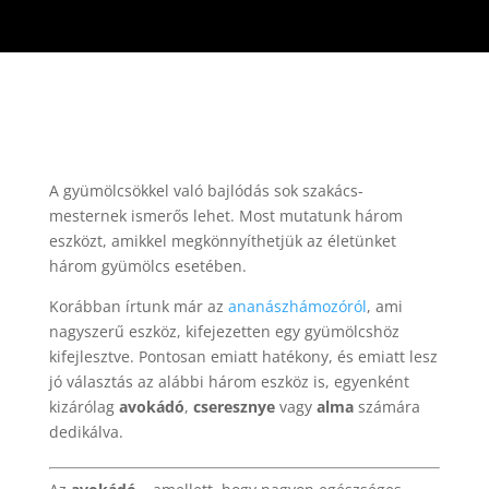
A gyümölcsökkel való bajlódás sok szakács-
mesternek ismerős lehet. Most mutatunk három
eszközt, amikkel megkönnyíthetjük az életünket
három gyümölcs esetében.
Korábban írtunk már az
ananászhámozóról
, ami
nagyszerű eszköz, kifejezetten egy gyümölcshöz
kifejlesztve. Pontosan emiatt hatékony, és emiatt lesz
jó választás az alábbi három eszköz is, egyenként
kizárólag
avokádó
,
cseresznye
vagy
alma
számára
dedikálva.