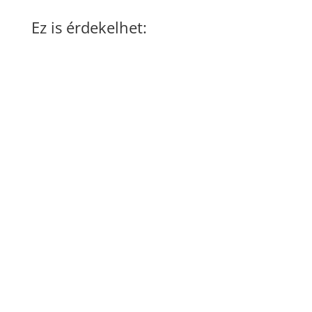
Ez is érdekelhet:
A japán D.O.N Co., a TAION ruhamárka
anyacége bemutatta a VITAL BELT nevű övet,
ami a saját...