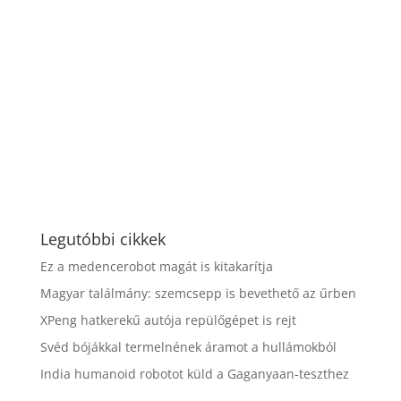
Legutóbbi cikkek
Ez a medencerobot magát is kitakarítja
Magyar találmány: szemcsepp is bevethető az űrben
XPeng hatkerekű autója repülőgépet is rejt
Svéd bójákkal termelnének áramot a hullámokból
India humanoid robotot küld a Gaganyaan-teszthez