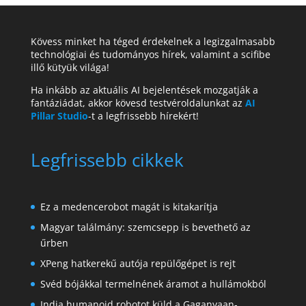
Kövess minket ha téged érdekelnek a legizgalmasabb
technológiai és tudományos hírek, valamint a scifibe
illő kütyük világa!
Ha inkább az aktuális AI bejelentések mozgatják a
fantáziádat, akkor kövesd testvéroldalunkat az
AI
Pillar Studio
-t a legfrissebb hírekért!
Legfrissebb cikkek
Ez a medencerobot magát is kitakarítja
Magyar találmány: szemcsepp is bevethető az
űrben
XPeng hatkerekű autója repülőgépet is rejt
Svéd bójákkal termelnének áramot a hullámokból
India humanoid robotot küld a Gaganyaan-