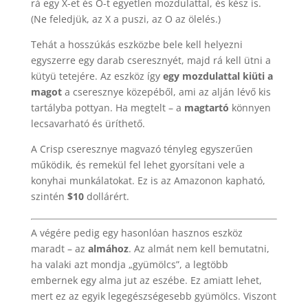
rá egy X-et és O-t egyetlen mozdulattal, és kész is.
(Ne feledjük, az X a puszi, az O az ölelés.)
Tehát a hosszúkás eszközbe bele kell helyezni
egyszerre egy darab cseresznyét, majd rá kell ütni a
kütyü tetejére. Az eszköz így
egy mozdulattal kiüti a
magot
a cseresznye közepéből, ami az alján lévő kis
tartályba pottyan. Ha megtelt – a
magtartó
könnyen
lecsavarható és üríthető.
A Crisp cseresznye magvazó tényleg egyszerűen
működik, és remekül fel lehet gyorsítani vele a
konyhai munkálatokat. Ez is az Amazonon kapható,
szintén
$10
dollárért.
A végére pedig egy hasonlóan hasznos eszköz
maradt – az
almához
. Az almát nem kell bemutatni,
ha valaki azt mondja „gyümölcs”, a legtöbb
embernek egy alma jut az eszébe. Ez amiatt lehet,
mert ez az egyik legegészségesebb gyümölcs. Viszont