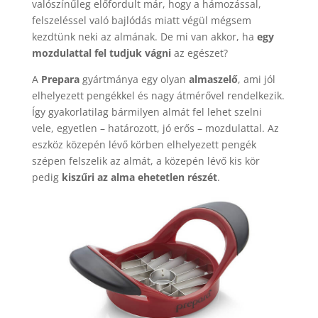
valószínűleg előfordult már, hogy a hámozással,
felszeléssel való bajlódás miatt végül mégsem
kezdtünk neki az almának. De mi van akkor, ha
egy
mozdulattal fel tudjuk vágni
az egészet?
A
Prepara
gyártmánya egy olyan
almaszelő
, ami jól
elhelyezett pengékkel és nagy átmérővel rendelkezik.
Így gyakorlatilag bármilyen almát fel lehet szelni
vele, egyetlen – határozott, jó erős – mozdulattal. Az
eszköz közepén lévő körben elhelyezett pengék
szépen felszelik az almát, a közepén lévő kis kör
pedig
kiszűri az alma ehetetlen részét
.