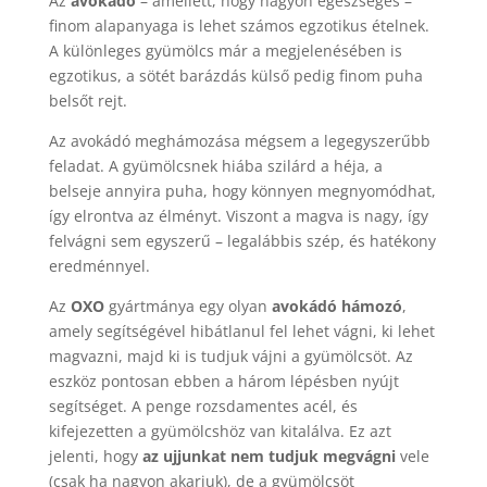
Az
avokádó
– amellett, hogy nagyon egészséges –
finom alapanyaga is lehet számos egzotikus ételnek.
A különleges gyümölcs már a megjelenésében is
egzotikus, a sötét barázdás külső pedig finom puha
belsőt rejt.
Az avokádó meghámozása mégsem a legegyszerűbb
feladat. A gyümölcsnek hiába szilárd a héja, a
belseje annyira puha, hogy könnyen megnyomódhat,
így elrontva az élményt. Viszont a magva is nagy, így
felvágni sem egyszerű – legalábbis szép, és hatékony
eredménnyel.
Az
OXO
gyártmánya egy olyan
avokádó hámozó
,
amely segítségével hibátlanul fel lehet vágni, ki lehet
magvazni, majd ki is tudjuk vájni a gyümölcsöt. Az
eszköz pontosan ebben a három lépésben nyújt
segítséget. A penge rozsdamentes acél, és
kifejezetten a gyümölcshöz van kitalálva. Ez azt
jelenti, hogy
az ujjunkat nem tudjuk megvágni
vele
(csak ha nagyon akarjuk), de a gyümölcsöt