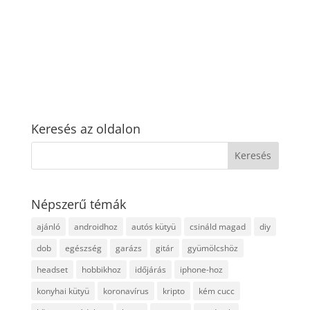
Keresés az oldalon
Népszerű témák
ajánló
androidhoz
autós kütyü
csináld magad
diy
dob
egészség
garázs
gitár
gyümölcshöz
headset
hobbikhoz
időjárás
iphone-hoz
konyhai kütyü
koronavírus
kripto
kém cucc