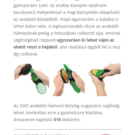
gyönyörűen szeli. Az eszköz közepén található
kanálszerű mélyedéssel a mag könnyedén kikapható
az avokádó közepéből, majd egyszerűen a kukába is
lehet dobni vele. A leghasznosabb része az avokádó
hámozónak pedig a hosszában csíkozott alja, aminek
segítségével roppant
egyszerűen ki lehet vájni az
ehető részt a héjából
, ami ráadásul egyből fel is lesz
így csíkozva.
Az OXO avokádó hámozó tényleg nagyszerű segítség
lehet, konkrétan erre a gyümölcsre kitalálva.
Amazonon kapható
$10
dollárért.