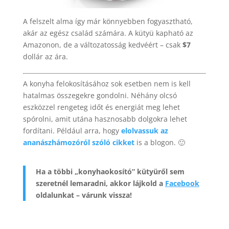
A felszelt alma így már könnyebben fogyasztható,
akár az egész család számára. A kütyü kapható az
Amazonon, de a változatosság kedvéért – csak
$7
dollár az ára.
A konyha felokosításához sok esetben nem is kell
hatalmas összegekre gondolni. Néhány olcsó
eszközzel rengeteg időt és energiát meg lehet
spórolni, amit utána hasznosabb dolgokra lehet
fordítani. Például arra, hogy
elolvassuk az
ananászhámozóról szóló cikket
is a blogon. 🙂
Ha a többi „konyhaokosító” kütyüről sem
szeretnél lemaradni, akkor lájkold a
Facebook
oldalunkat – várunk vissza!