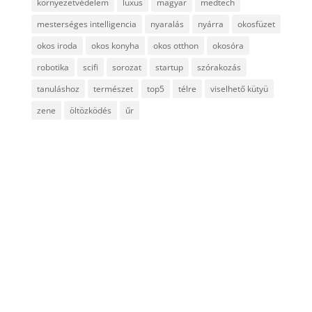
környezetvédelem
luxus
magyar
medtech
mesterséges intelligencia
nyaralás
nyárra
okosfüzet
okos iroda
okos konyha
okos otthon
okosóra
robotika
scifi
sorozat
startup
szórakozás
tanuláshoz
természet
top5
télre
viselhető kütyü
zene
öltözködés
űr