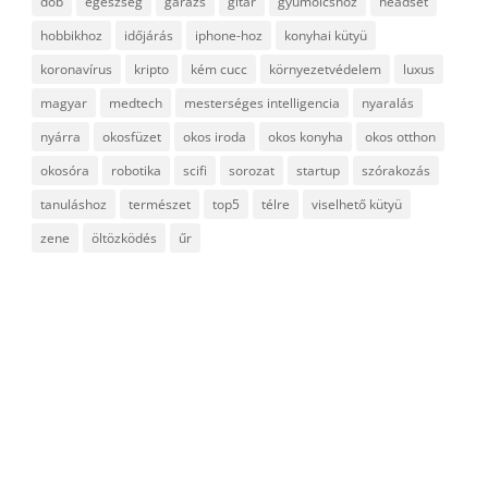
dob
egészség
garázs
gitár
gyümölcshöz
headset
hobbikhoz
időjárás
iphone-hoz
konyhai kütyü
koronavírus
kripto
kém cucc
környezetvédelem
luxus
magyar
medtech
mesterséges intelligencia
nyaralás
nyárra
okosfüzet
okos iroda
okos konyha
okos otthon
okosóra
robotika
scifi
sorozat
startup
szórakozás
tanuláshoz
természet
top5
télre
viselhető kütyü
zene
öltözködés
űr