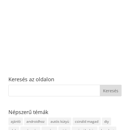
Keresés az oldalon
Népszerű témák
ajánló
androidhoz
autós kütyü
csináld magad
diy