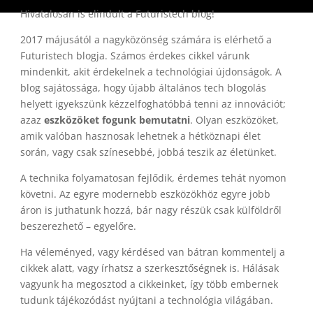
Hivatalosan is elindult a Futuristech blog!
2017 májusától a nagyközönség számára is elérhető a
Futuristech blogja. Számos érdekes cikkel várunk
mindenkit, akit érdekelnek a technológiai újdonságok. A
blog sajátossága, hogy újabb általános tech blogolás
helyett igyekszünk kézzelfoghatóbbá tenni az innovációt;
azaz
eszközöket fogunk bemutatni
. Olyan eszközöket,
amik valóban hasznosak lehetnek a hétköznapi élet
során, vagy csak színesebbé, jobbá teszik az életünket.
A technika folyamatosan fejlődik, érdemes tehát nyomon
követni. Az egyre modernebb eszközökhöz egyre jobb
áron is juthatunk hozzá, bár nagy részük csak külföldről
beszerezhető – egyelőre.
Ha véleményed, vagy kérdésed van bátran kommentelj a
cikkek alatt, vagy írhatsz a szerkesztőségnek is. Hálásak
vagyunk ha megosztod a cikkeinket, így több embernek
tudunk tájékozódást nyújtani a technológia világában.