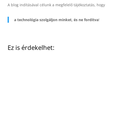
A blog indításával célunk a megfelelő tájékoztatás, hogy
a technológia szolgáljon minket, és ne fordítva
!
Ez is érdekelhet:
Megújult a Futuristech blog! Mostantól egy kicsit
letisztultabb dizájnnal, és egészen új...