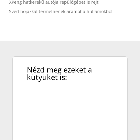
XPeng hatkerekű autója repülőgépet is rejt
Svéd bójákkal termelnének áramot a hullámokból
Nézd meg ezeket a
kütyüket is:
A Xiaomi UltraThin Magnetic