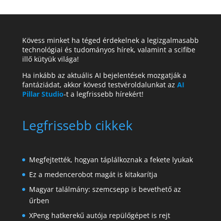
Kövess minket ha téged érdekelnek a legizgalmasabb
technológiai és tudományos hírek, valamint a scifibe
illő kütyük világa!
Ha inkább az aktuális AI bejelentések mozgatják a
fantáziádat, akkor kövesd testvéroldalunkat az
AI
Pillar Studio
-t a legfrissebb hírekért!
Legfrissebb cikkek
Megfejtették, hogyan táplálkoznak a fekete lyukak
Ez a medencerobot magát is kitakarítja
Magyar találmány: szemcsepp is bevethető az
űrben
XPeng hatkerekű autója repülőgépet is rejt